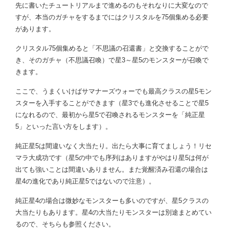
先に書いたチュートリアルまで進めるのもそれなりに大変なので
すが、本当のガチャをするまでにはクリスタルを75個集める必要
があります。
クリスタル75個集めると「不思議の召還書」と交換することがで
き、そのガチャ（不思議召喚）で星3～星5のモンスターが召喚で
きます。
ここで、うまくいけばサマナーズウォーでも最高クラスの星5モン
スターを入手することができます（星3でも進化させることで星5
になれるので、最初から星5で召喚されるモンスターを「純正星
5」といった言い方をします）。
純正星5は間違いなく大当たり。出たら大事に育てましょう！リセ
マラ大成功です（星5の中でも序列はありますがやはり星5は何が
出ても強いことは間違いありません。また覚醒済み召還の場合は
星4の進化であり純正星5ではないので注意）。
純正星4の場合は微妙なモンスターも多いのですが、星5クラスの
大当たりもあります。星4の大当たりモンスターは別途まとめてい
るので、そちらも参照ください。