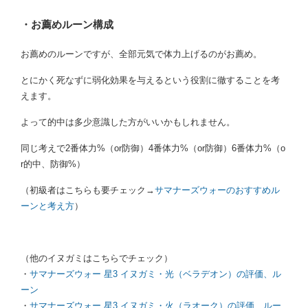
・お薦めルーン構成
お薦めのルーンですが、全部元気で体力上げるのがお薦め。
とにかく死なずに弱化効果を与えるという役割に徹することを考
えます。
よって的中は多少意識した方がいいかもしれません。
同じ考えで2番体力%（or防御）4番体力%（or防御）6番体力%（o
r的中、防御%）
（初級者はこちらも要チェック→
サマナーズウォーのおすすめル
ーンと考え方
）
（他のイヌガミはこちらでチェック）
・
サマナーズウォー 星3 イヌガミ・光（ベラデオン）の評価、ル
ーン
・
サマナーズウォー 星3 イヌガミ・火（ラオーク）の評価、ルー