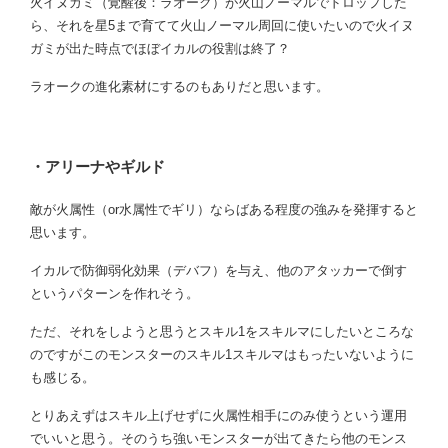
火イヌガミ（覚醒後：ラオーク）が火山ノーマルでドロップした
ら、それを星5まで育てて火山ノーマル周回に使いたいので火イヌ
ガミが出た時点でほぼイカルの役割は終了？
ラオークの進化素材にするのもありだと思います。
・アリーナやギルド
敵が火属性（or水属性でギリ）ならばある程度の強みを発揮すると
思います。
イカルで防御弱化効果（デバフ）を与え、他のアタッカーで倒す
というパターンを作れそう。
ただ、それをしようと思うとスキル1をスキルマにしたいところな
のですがこのモンスターのスキル1スキルマはもったいないように
も感じる。
とりあえずはスキル上げせずに火属性相手にのみ使うという運用
でいいと思う。そのうち強いモンスターが出てきたら他のモンス