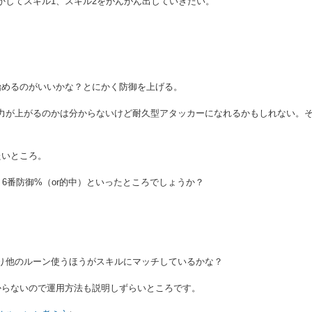
かしてスキル1、スキル2をがんがん出していきたい。
始めるのがいいかな？とにかく防御を上げる。
力が上がるのかは分からないけど耐久型アタッカーになれるかもしれない。そ
たいところ。
）6番防御%（or的中）といったところでしょうか？
り他のルーン使うほうがスキルにマッチしているかな？
からないので運用方法も説明しずらいところです。