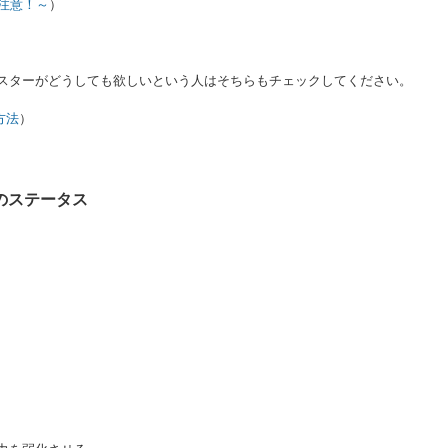
に注意！～
）
ンスターがどうしても欲しいという人はそちらもチェックしてください。
方法
）
のステータス