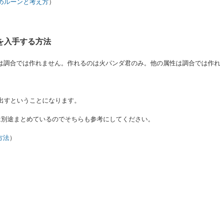
めルーンと考え方
）
風を入手する方法
風は調合では作れません。作れるのは火パンダ君のみ。他の属性は調合では作
出すということになります。
は別途まとめているのでそちらも参考にしてください。
方法
）