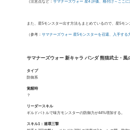
（注意点など：
サマナーズウォー 星4 評価、格付け～ここ
また、星5モンスター出す方法もまとめているので、星5モ
（参考：
サマナーズウォー 星5モンスターを召還、入手する
サマナーズウォー 新キャラ パンダ 熊猫武士・風
タイプ
防御系
覚醒時
？
リーダースキル
ギルドバトルで味方モンスターの防御力が44%増加する。
スキル1：連環三撃