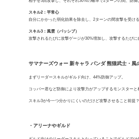
相手を3回攻撃し、それぞれ30%の確率で2ターンの間、防
スキル2：平常心
自分にかかった弱化効果を除去し、2ターンの間攻撃を受ける
スキル3：風雲（パッシブ）
攻撃されるたびに攻撃ゲージが30%増加し、攻撃するたび
サマナーズウォー 新キャラ パンダ 熊猫武士・風
まずリーダースキルがギルド向け、44%防御アップ。
コッパー君など防御により攻撃力がアップするモンスターと
スキル3が今一つ分かりにくいのだけど攻撃させること前提
・アリーナやギルド
ギルド向けのリーダースキルとなっていることでギルドでは