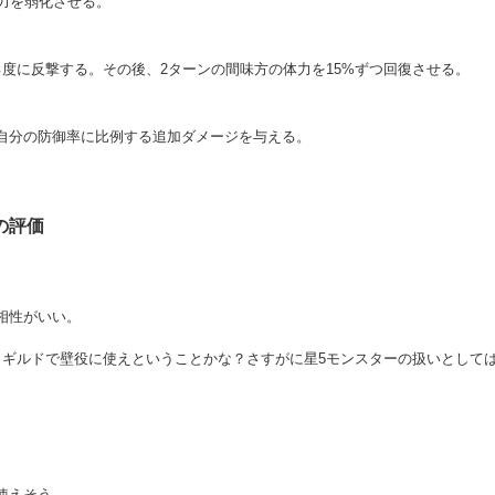
御力を弱化させる。
度に反撃する。その後、2ターンの間味方の体力を15%ずつ回復させる。
に自分の防御率に比例する追加ダメージを与える。
の評価
相性がいい。
？ギルドで壁役に使えということかな？さすがに星5モンスターの扱いとして
使えそう。