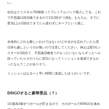
い。
自分はクリスタル750個使ってプレミアムパック購入してる。これ
で不思議11回召喚できるので1日2回ずつ消化。もちろん、すでに
星3以上が2回出てきてたら使わずにキープという感じ。
全体的にどれも難しいわけではないけどやるのを忘れていたら翌
日持ち越しというのが無いので注意してください。例えば星3モン
スターが1回出て、不思議召喚使うのもったいないならずっとヘル
回っていたらそのうちに翌日になってミッションを達成できなか
ったなんてことがありそう。
ミッションはなるべく早い時間に達成したほうがいいです。
BINGOすると豪華景品（？）
1日最高4個ずつボールが貯まるので、そのボールでBINGOを進め