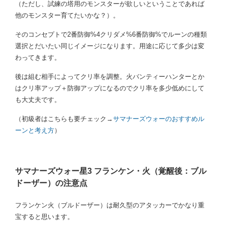
（ただし、試練の塔用のモンスターが欲しいということであれば
他のモンスター育てたいかな？）。
そのコンセプトで2番防御%4クリダメ%6番防御%でルーンの種類
選択とだいたい同じイメージになります。用途に応じて多少は変
わってきます。
後は組む相手によってクリ率を調整。火バンティーハンターとか
はクリ率アップ＋防御アップになるのでクリ率を多少低めにして
も大丈夫です。
（初級者はこちらも要チェック→
サマナーズウォーのおすすめル
ーンと考え方
）
サマナーズウォー星3 フランケン・火（覚醒後：ブル
ドーザー）の注意点
フランケン火（ブルドーザー）は耐久型のアタッカーでかなり重
宝すると思います。